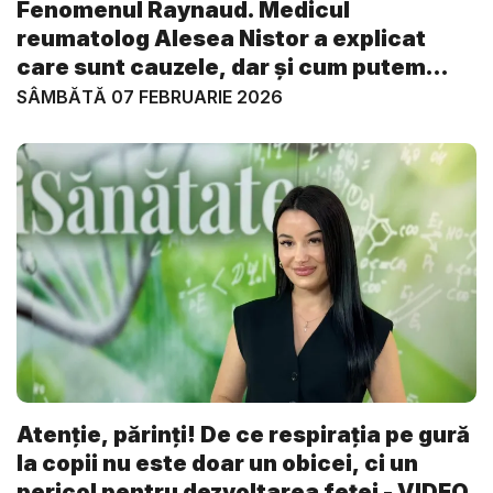
Fenomenul Raynaud. Medicul
reumatolog Alesea Nistor a explicat
care sunt cauzele, dar și cum putem
evi...
SÂMBĂTĂ 07 FEBRUARIE 2026
Atenție, părinți! De ce respirația pe gură
la copii nu este doar un obicei, ci un
pericol pentru dezvoltarea feței - VIDEO