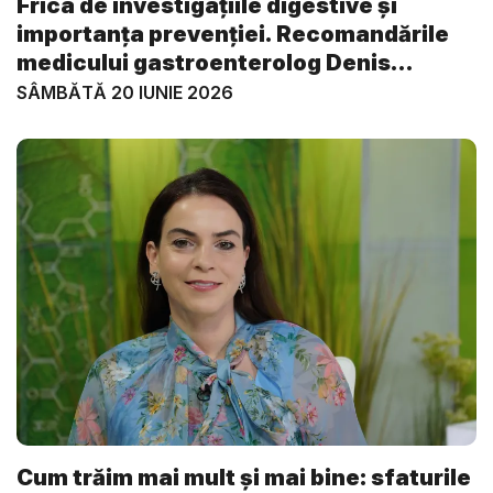
Frica de investigațiile digestive și
importanța prevenției. Recomandările
medicului gastroenterolog Denis
Ardel...
SÂMBĂTĂ 20 IUNIE 2026
Cum trăim mai mult și mai bine: sfaturile