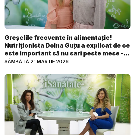
Greșelile frecvente în alimentație!
Nutriționista Doina Guțu a explicat de ce
este important să nu sari peste mese -
V...
SÂMBĂTĂ 21 MARTIE 2026