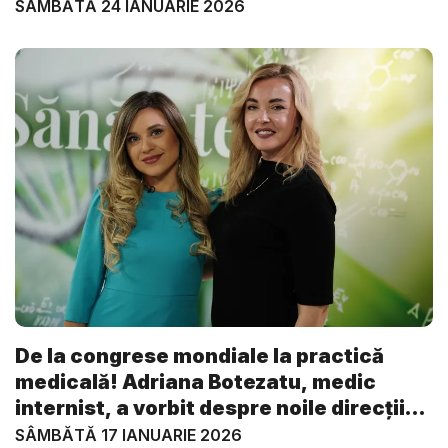
VI...
SÂMBĂTĂ 24 IANUARIE 2026
De la congrese mondiale la practică
medicală! Adriana Botezatu, medic
internist, a vorbit despre noile direcții
în...
SÂMBĂTĂ 17 IANUARIE 2026