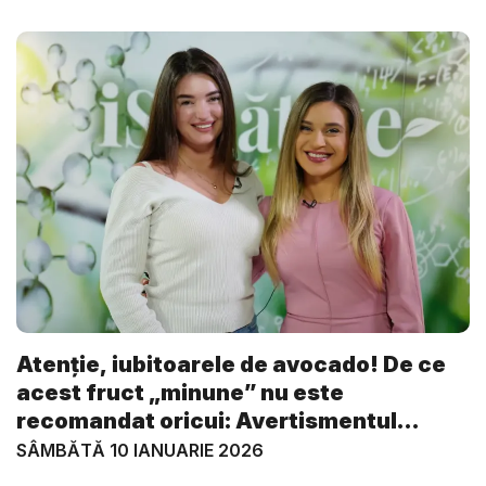
Atenție, iubitoarele de avocado! De ce
acest fruct „minune” nu este
recomandat oricui: Avertismentul
medi...
SÂMBĂTĂ 10 IANUARIE 2026