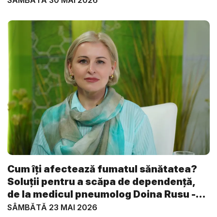
Cum îți afectează fumatul sănătatea?
Soluții pentru a scăpa de dependență,
de la medicul pneumolog Doina Rusu -
V...
SÂMBĂTĂ 23 MAI 2026