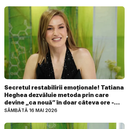
Secretul restabilirii emoționale! Tatiana
Heghea dezvăluie metoda prin care
devine „ca nouă” în doar câteva ore -
VI...
SÂMBĂTĂ 16 MAI 2026