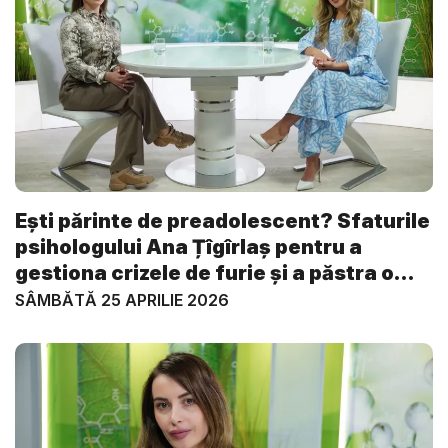
Ești părinte de preadolescent? Sfaturile
psihologului Ana Țîgîrlaș pentru a
gestiona crizele de furie și a păstra o
re...
SÂMBĂTĂ 25 APRILIE 2026