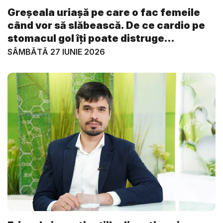
Greșeala uriașă pe care o fac femeile
când vor să slăbească. De ce cardio pe
stomacul gol îți poate distruge
metabol...
SÂMBĂTĂ 27 IUNIE 2026