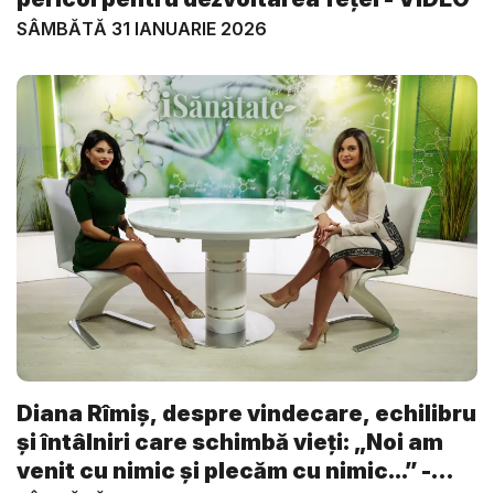
SÂMBĂTĂ 31 IANUARIE 2026
Diana Rîmiș, despre vindecare, echilibru
și întâlniri care schimbă vieți: „Noi am
venit cu nimic și plecăm cu nimic...” -