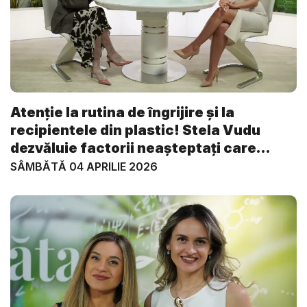
Atenție la rutina de îngrijire și la
recipientele din plastic! Stela Vudu
dezvăluie factorii neașteptați care
grăb...
SÂMBĂTĂ 04 APRILIE 2026