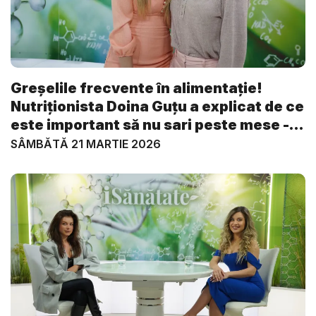
Greșelile frecvente în alimentație!
Nutriționista Doina Guțu a explicat de ce
este important să nu sari peste mese -
V...
SÂMBĂTĂ 21 MARTIE 2026