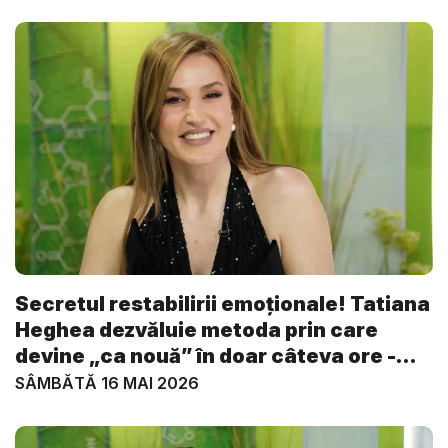
Secretul restabilirii emoționale! Tatiana
Heghea dezvăluie metoda prin care
devine „ca nouă” în doar câteva ore -
VI...
SÂMBĂTĂ 16 MAI 2026