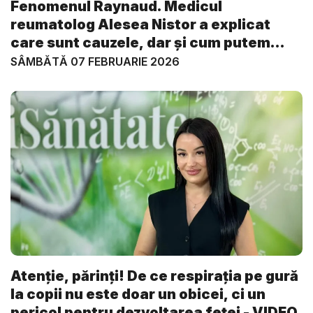
Fenomenul Raynaud. Medicul
reumatolog Alesea Nistor a explicat
care sunt cauzele, dar și cum putem
evi...
SÂMBĂTĂ 07 FEBRUARIE 2026
Atenție, părinți! De ce respirația pe gură
la copii nu este doar un obicei, ci un
pericol pentru dezvoltarea feței - VIDEO