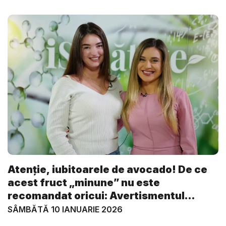
Atenție, iubitoarele de avocado! De ce
acest fruct „minune” nu este
recomandat oricui: Avertismentul
medi...
SÂMBĂTĂ 10 IANUARIE 2026