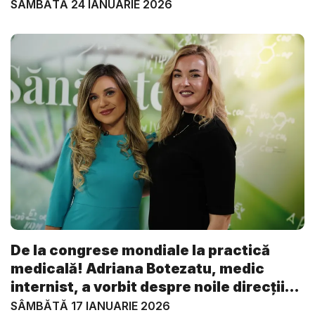
VI...
SÂMBĂTĂ 24 IANUARIE 2026
De la congrese mondiale la practică
medicală! Adriana Botezatu, medic
internist, a vorbit despre noile direcții
în...
SÂMBĂTĂ 17 IANUARIE 2026