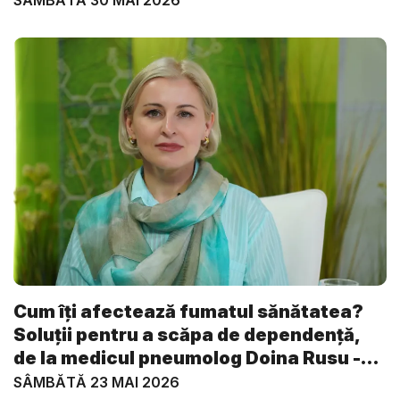
Cum îți afectează fumatul sănătatea?
Soluții pentru a scăpa de dependență,
de la medicul pneumolog Doina Rusu -
V...
SÂMBĂTĂ 23 MAI 2026