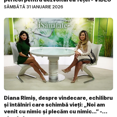
SÂMBĂTĂ 31 IANUARIE 2026
Diana Rîmiș, despre vindecare, echilibru
și întâlniri care schimbă vieți: „Noi am
venit cu nimic și plecăm cu nimic...” -