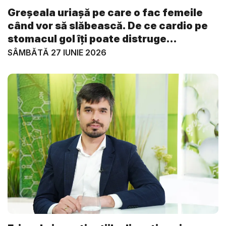
Greșeala uriașă pe care o fac femeile
când vor să slăbească. De ce cardio pe
stomacul gol îți poate distruge
metabol...
SÂMBĂTĂ 27 IUNIE 2026