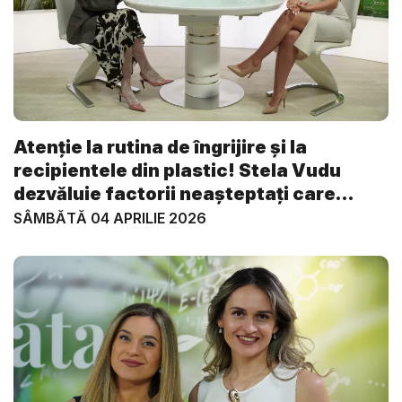
Atenție la rutina de îngrijire și la
recipientele din plastic! Stela Vudu
dezvăluie factorii neașteptați care
grăb...
SÂMBĂTĂ 04 APRILIE 2026