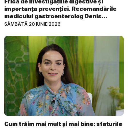
Frica de investigațiile digestive și
importanța prevenției. Recomandările
medicului gastroenterolog Denis
Ardel...
SÂMBĂTĂ 20 IUNIE 2026
Cum trăim mai mult și mai bine: sfaturile