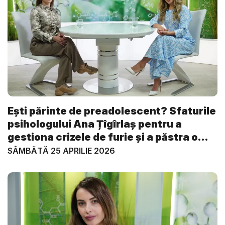
Ești părinte de preadolescent? Sfaturile
psihologului Ana Țîgîrlaș pentru a
gestiona crizele de furie și a păstra o
re...
SÂMBĂTĂ 25 APRILIE 2026